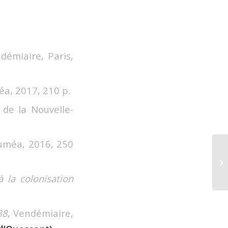
ndémiaire, Paris,
éa, 2017, 210 p.
 de la Nouvelle-
uméa, 2016, 250
A 
 la colonisation
88
, Vendémiaire,