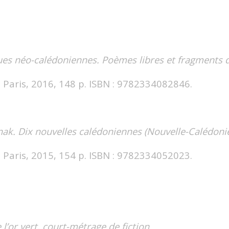
ues néo-calédoniennes. Poèmes libres et fragments 
e, Paris, 2016, 148 p. ISBN : 9782334082846.
ak. Dix nouvelles calédoniennes (Nouvelle-Calédonie
e, Paris, 2015, 154 p. ISBN : 9782334052023.
 l’or vert, court-métrage de fiction
.