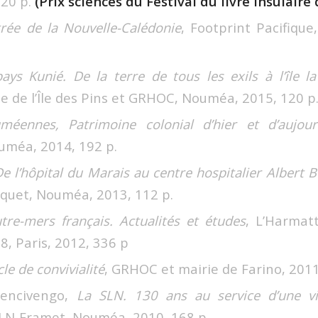
320 p.
(Prix sciences du Festival du livre insulaire
strée de la Nouvelle-Calédonie
, Footprint Pacifiqu
ays Kunié. De la terre de tous les exils à l’île 
ie de l’Île des Pins et GRHOC, Nouméa, 2015, 120 p
éennes, Patrimoine colonial d’hier et d’aujour
ouméa, 2014, 192 p.
e l’hôpital du Marais au centre hospitalier Albert 
squet, Nouméa, 2013, 112 p.
tre-mers français. Actualités et études
, L’Harmatt
, Paris, 2012, 336 p
cle de convivialité
, GRHOC et mairie de Farino, 2011
encivengo,
La SLN. 130 ans au service d’une vis
 SLN-Eramet, Nouméa, 2010, 168 p.