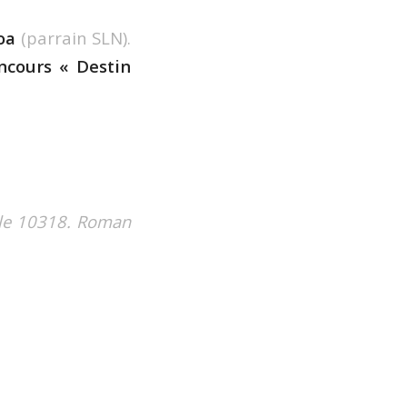
oa
(parrain SLN).
ncours « Destin
cule 10318. Roman