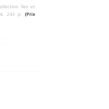
llection îles et
994, 243 p.
(Prix