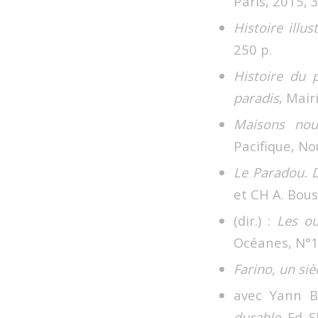
Paris, 2015, 
Histoire illu
250 p.
Histoire du p
paradis
, Mair
Maisons noum
Pacifique, N
Le Paradou. D
et CH A. Bou
(dir.) :
Les ou
Océanes, N°18
Farino, un siè
avec Yann B
durable
, Ed.