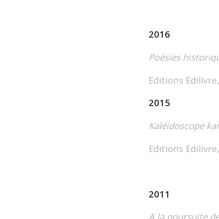
2016
Poésies historiq
Editions Edilivr
2015
Kaléidoscope kan
Editions Edilivr
2011
A la poursuite de