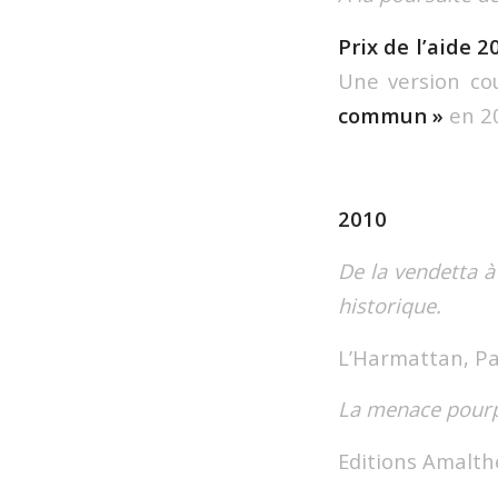
Prix de l’aide 2
Une version co
commun »
en 2
2010
De la vendetta à
historique.
L’Harmattan, Pa
La menace pourp
Editions Amalth