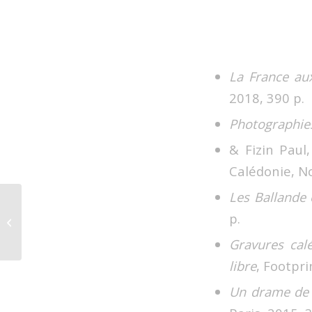
La France aux
2018, 390 p.
Photographie
& Fizin Paul
Calédonie, N
Les Ballande 
LE PREMIER CYCLE DU GRAAL.
p.
Nouvelles « historisées » d’une
quête mythique...
Gravures cal
libre
, Footpr
Un drame de l