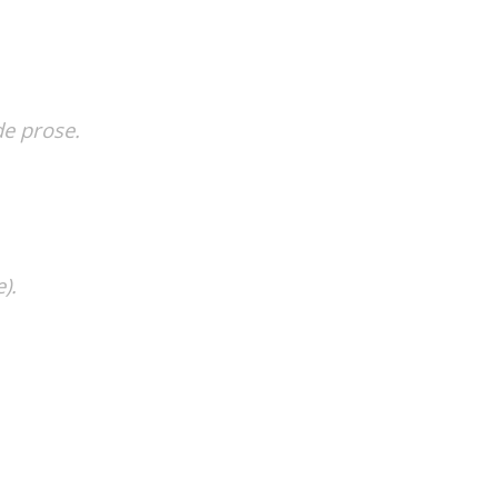
de prose.
).