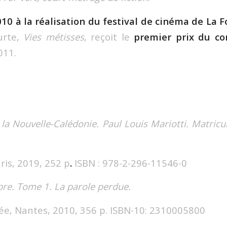
010 à la réalisation du festival de cinéma de La F
urte,
Vies métisses
, reçoit le
premier prix du co
011.
 la Nouvelle-Calédonie. Paul Louis Mariotti. Matri
ris, 2019, 252 p
.
ISBN : 978-2-296-11546-0
re. Tome 1. La parole perdue.
ée, Nantes, 2010, 356 p. ISBN-10: 2310005800