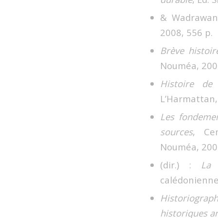
& Wadrawane
2008, 556 p.
Brève histoir
Nouméa, 2006
Histoire de
L’Harmattan, 
Les fondement
sources
, Ce
Nouméa, 2004
(dir.) :
La 
calédonienne,
Historiograph
historiques 