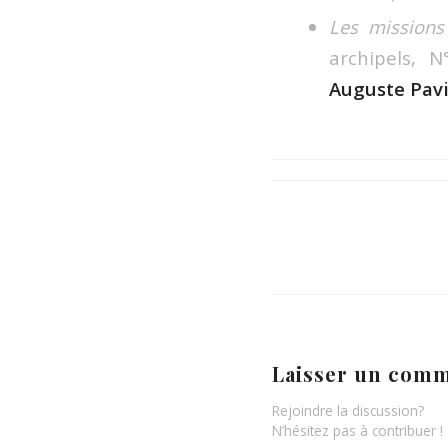
Les missions 
archipels, 
Auguste Pavi
Laisser un comm
Rejoindre la discussion?
N’hésitez pas à contribuer !