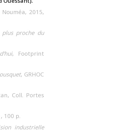
 d’Ouessant).
e, Nouméa, 2015,
la plus proche du
.
d’hui
, Footprint
Bousquet
, GRHOC
an, Coll. Portes
, 100 p.
ion industrielle