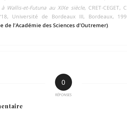
à Wallis-et-Futuna au XIXe siècle
, CRET-CEGET, Co
N°18, Université de Bordeaux III, Bordeaux, 1
e de l’Académie des Sciences d’Outremer)
.
0
RÉPONSES
entaire