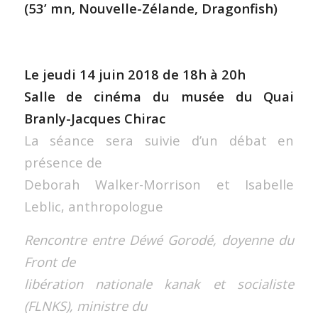
(53’ mn, Nouvelle-Zélande, Dragonfish)
Le jeudi 14 juin 2018 de 18h à 20h
Salle de cinéma du musée du Quai
Branly-Jacques Chirac
La séance sera suivie d’un débat en
présence de
Deborah Walker-Morrison et Isabelle
Leblic, anthropologue
Rencontre entre Déwé Gorodé, doyenne du
Front de
libération nationale kanak et socialiste
(FLNKS), ministre du