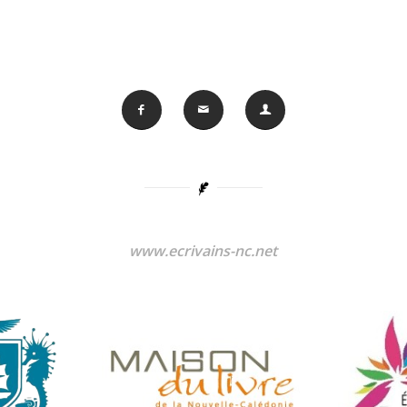
www.ecrivains-nc.net