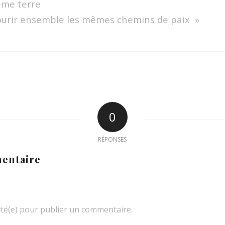
ême terre
ourir ensemble les mêmes chemins de paix »
0
RÉPONSES
entaire
té(e) pour publier un commentaire.