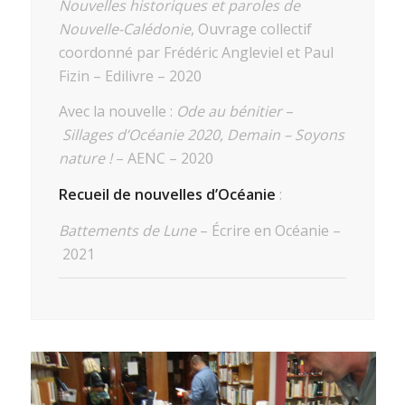
Nouvelles historiques et paroles de
Nouvelle-Calédonie
, Ouvrage collectif
coordonné par Frédéric Angleviel et Paul
Fizin – Edilivre – 2020
Avec la nouvelle :
Ode au bénitier
–
Sillages d’Océanie 2020, Demain – Soyons
nature !
– AENC – 2020
Recueil de nouvelles d’Océanie
:
Battements de Lune
– Écrire en Océanie –
2021