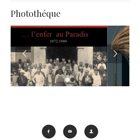
Photothéque
1
2