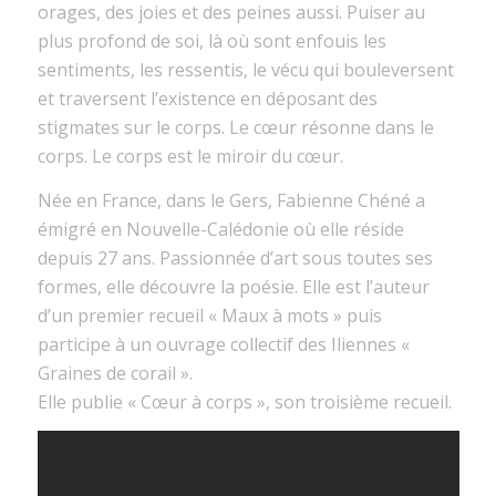
orages, des joies et des peines aussi. Puiser au
plus profond de soi, là où sont enfouis les
sentiments, les ressentis, le vécu qui bouleversent
et traversent l’existence en déposant des
stigmates sur le corps. Le cœur résonne dans le
corps. Le corps est le miroir du cœur.
Née en France, dans le Gers, Fabienne Chéné a
émigré en Nouvelle-Calédonie où elle réside
depuis 27 ans. Passionnée d’art sous toutes ses
formes, elle découvre la poésie. Elle est l’auteur
d’un premier recueil « Maux à mots » puis
participe à un ouvrage collectif des Iliennes «
Graines de corail ».
Elle publie « Cœur à corps », son troisième recueil.