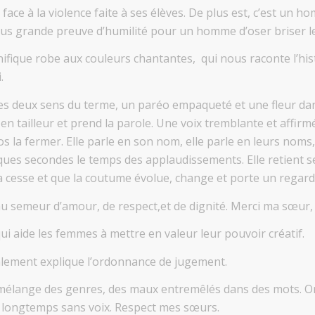
ent face à la violence faite à ses élèves. De plus est, c’est
plus grande preuve d’humilité pour un homme d’oser briser le
gnifique robe aux couleurs chantantes, qui nous raconte l’his
.
les deux sens du terme, un paréo empaqueté et une fleur da
 en tailleur et prend la parole. Une voix tremblante et affirm
s la fermer. Elle parle en son nom, elle parle en leurs no
ues secondes le temps des applaudissements. Elle retient s
ça cesse et que la coutume évolue, change et porte un regard
rir au semeur d’amour, de respect,et de dignité. Merci ma sœur,
qui aide les femmes à mettre en valeur leur pouvoir créatif.
âtralement explique l’ordonnance de jugement.
 mélange des genres, des maux entremêlés dans des mots. On 
ée longtemps sans voix. Respect mes sœurs.