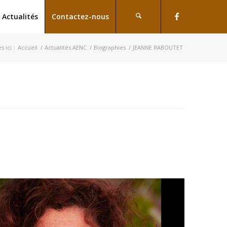
Actualités
Contactez-nous
s ici :
Accueil
/
Actualités AENC
/
Biographies
/
JEANNE RABOUTET