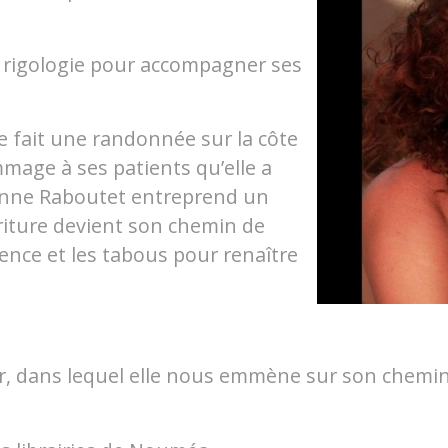
la rigologie pour accompagner ses
le fait une randonnée sur la côte
mage à ses patients qu’elle a
eanne Raboutet entreprend un
riture devient son chemin de
ilence et les tabous pour renaître
er, dans lequel elle nous emmène sur son chemin n