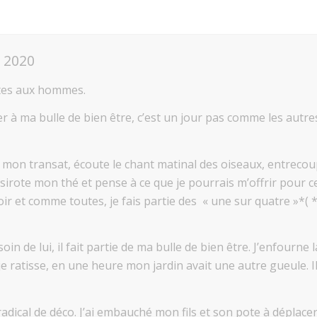
 2020
ites aux hommes.
r à ma bulle de bien être, c’est un jour pas comme les autres
ur mon transat, écoute le chant matinal des oiseaux, entrec
irote mon thé et pense à ce que je pourrais m’offrir pour cet
ir et comme toutes, je fais partie des « une sur quatre »*(
in de lui, il fait partie de ma bulle de bien être. J’enfourne l
 je ratisse, en une heure mon jardin avait une autre gueule. 
ical de déco. J’ai embauché mon fils et son pote à déplacer l