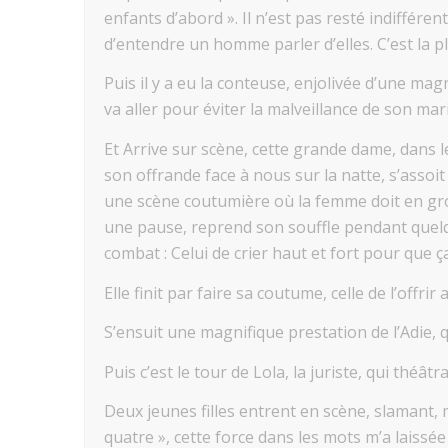
enfants d’abord ». Il n’est pas resté indiffér
d’entendre un homme parler d’elles. C’est la 
Puis il y a eu la conteuse, enjolivée d’une ma
va aller pour éviter la malveillance de son mari
Et Arrive sur scène, cette grande dame, dans 
son offrande face à nous sur la natte, s’assoit
une scène coutumière où la femme doit en gro
une pause, reprend son souffle pendant quelq
combat : Celui de crier haut et fort pour que 
Elle finit par faire sa coutume, celle de l’off
S’ensuit une magnifique prestation de l’Adie, 
Puis c’est le tour de Lola, la juriste, qui thé
Deux jeunes filles entrent en scène, slamant,
quatre », cette force dans les mots m’a laiss