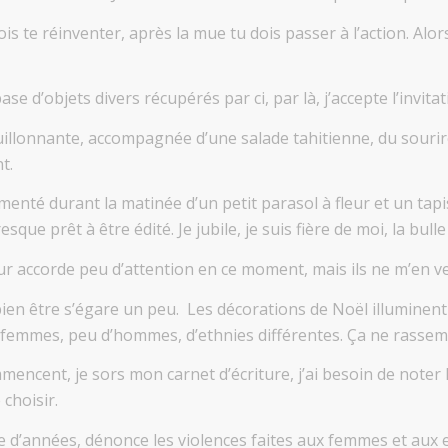
s te réinventer, après la mue tu dois passer à l’action. Alo
e d’objets divers récupérés par ci, par là, j’accepte l’invit
llonnante, accompagnée d’une salade tahitienne, du sourir
t.
menté durant la matinée d’un petit parasol à fleur et un tapis
esque prêt à être édité. Je jubile, je suis fière de moi, la bull
eur accorde peu d’attention en ce moment, mais ils ne m’en v
bien être s’égare un peu. Les décorations de Noël illuminen
 femmes, peu d’hommes, d’ethnies différentes. Ça ne rassembl
mmencent, je sors mon carnet d’écriture, j’ai besoin de note
choisir.
e d’années, dénonce les violences faites aux femmes et aux 