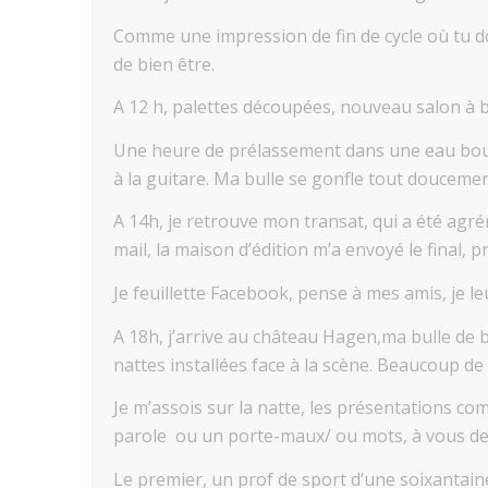
Comme une impression de fin de cycle où tu doi
de bien être.
A 12 h, palettes découpées, nouveau salon à bas
Une heure de prélassement dans une eau boui
à la guitare. Ma bulle se gonfle tout doucemen
A 14h, je retrouve mon transat, qui a été agré
mail, la maison d’édition m’a envoyé le final, pr
Je feuillette Facebook, pense à mes amis, je l
A 18h, j’arrive au château Hagen,ma bulle de 
nattes installées face à la scène. Beaucoup de
Je m’assois sur la natte, les présentations co
parole ou un porte-maux/ ou mots, à vous de 
Le premier, un prof de sport d’une soixantain