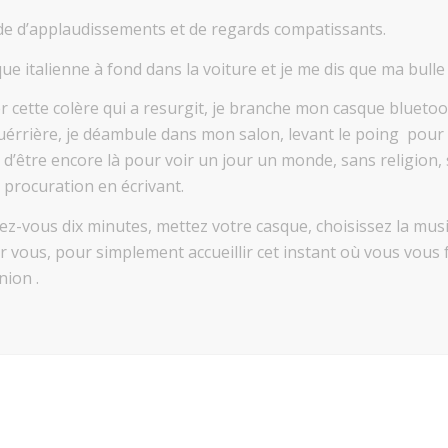
ade d’applaudissements et de regards compatissants.
ue italienne à fond dans la voiture et je me dis que ma bulle 
er cette colère qui a resurgit, je branche mon casque blueto
uérrière, je déambule dans mon salon, levant le poing pour 
e d’être encore là pour voir un jour un monde, sans religion,
r procuration en écrivant.
z-vous dix minutes, mettez votre casque, choisissez la musiq
 vous, pour simplement accueillir cet instant où vous vous f
ion .