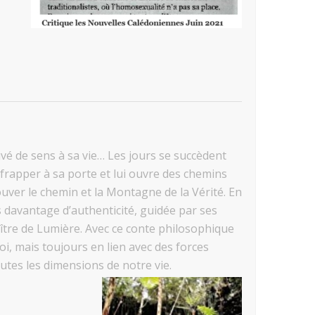
é de sens à sa vie… Les jours se succèdent
 frapper à sa porte et lui ouvre des chemins
uver le chemin et la Montagne de la Vérité. En
 davantage d’authenticité, guidée par ses
aître de Lumière. Avec ce conte philosophique
oi, mais toujours en lien avec des forces
toutes les dimensions de notre vie.