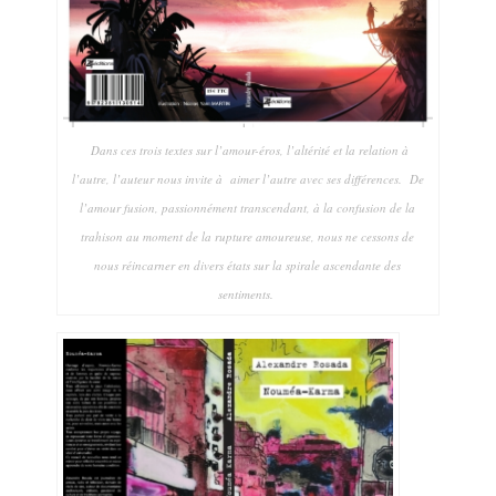
Dans ces trois textes sur l’amour-éros, l’altérité et la relation à
l’autre, l’auteur nous invite à aimer l’autre avec ses différences. De
l’amour fusion, passionnément transcendant, à la confusion de la
trahison au moment de la rupture amoureuse, nous ne cessons de
nous réincarner en divers états sur la spirale ascendante des
sentiments.