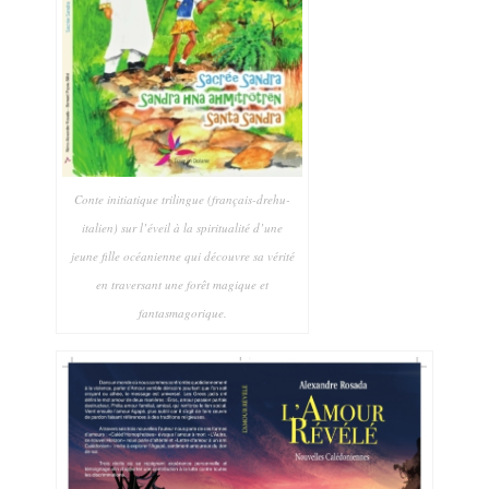
Conte initiatique trilingue (français-drehu-
italien) sur l’éveil à la spiritualité d’une
jeune fille océanienne qui découvre sa vérité
en traversant une forêt magique et
fantasmagorique.