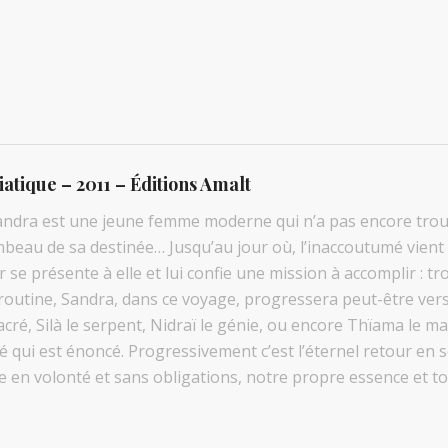
iatique – 2011 – Éditions Amalt
andra est une jeune femme moderne qui n’a pas encore trouv
mbeau de sa destinée… Jusqu’au jour où, l’inaccoutumé vient
 présente à elle et lui confie une mission à accomplir : tro
routine, Sandra, dans ce voyage, progressera peut-être vers
acré, Silà le serpent, Nidraï le génie, ou encore Thïama le m
é qui est énoncé. Progressivement c’est l’éternel retour en s
ore en volonté et sans obligations, notre propre essence et 