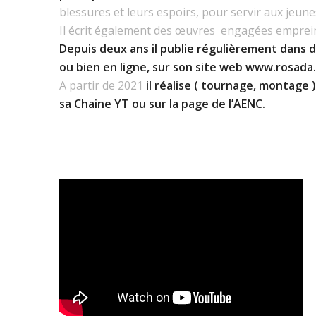
blessures et leurs espoirs, pour servir aux jeun
Il écrit également des œuvres engagées empreint
Depuis deux ans il publie régulièrement dans d
ou bien en ligne, sur son site web
www.rosada
A partir de 2021
il réalise ( tournage, montage 
sa Chaine YT ou sur la page de l’AENC.