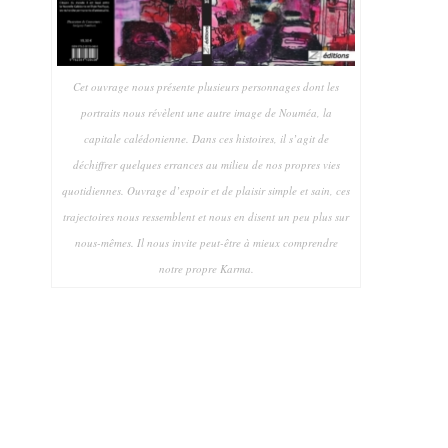
Cet ouvrage nous présente plusieurs personnages dont les
portraits nous révèlent une autre image de Nouméa, la
capitale calédonienne. Dans ces histoires, il s’agit de
déchiffrer quelques errances au milieu de nos propres vies
quotidiennes. Ouvrage d’espoir et de plaisir simple et sain, ces
trajectoires nous ressemblent et nous en disent un peu plus sur
nous-mêmes. Il nous invite peut-être à mieux comprendre
notre propre Karma.