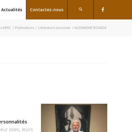
Actualités
Contactez-nous
és AENC
/
Publications
/
Littérature Jeunesse
/
ALEXANDRE ROSADA
ersonnalités
eur joies, leurs