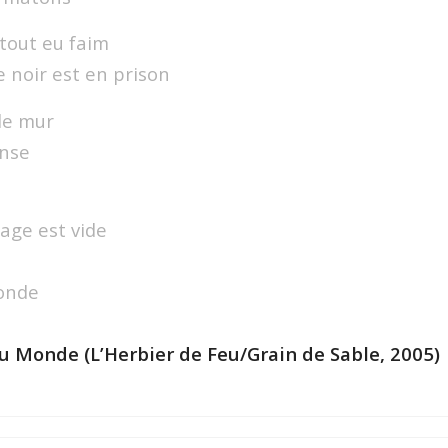
rtout eu faim
 noir est en prison
le mur
onse
cage est vide
monde
u Monde (L’Herbier de Feu/Grain de Sable, 2005)