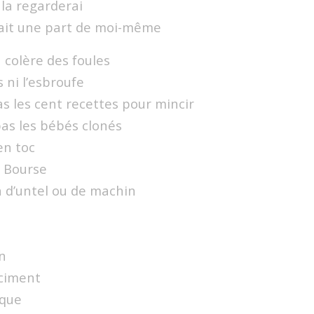
 la regarderai
rait une part de moi-même
a colère des foules
 ni l’esbroufe
s les cent recettes pour mincir
pas les bébés clonés
en toc
a Bourse
n d’untel ou de machin
n
 ciment
rque