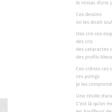
le ressac d’une 
Ces dessins
on les dirait scu
Des cris ces esq
des cris
des cataractes 
des profils bleu
Ces crânes ces
ces poings
je les comprend
Une résille d’ac
C’est là qu’on m
les bouffeurs d
Voici le cercle…