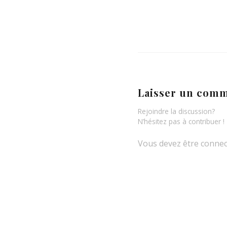
Laisser un comm
Rejoindre la discussion?
N’hésitez pas à contribuer !
Vous devez être connec