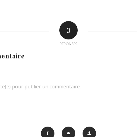
0
RÉPONSES
entaire
té(e) pour publier un commentaire.