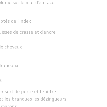
plume sur le mur d’en face
lptés de l’index
uisses de crasse et d’encre
de cheveux
s
 drapeaux
s
ier sert de porte et fenêtre
et les branques les dézingueurs
e matons