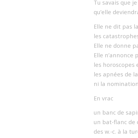
Tu savais que je
qu’elle deviend
Elle ne dit pas l
les catastrophes
Elle ne donne pa
Elle n’annonce 
les horoscopes 
les apnées de l
ni la nominatio
En vrac
un banc de sapi
un bat-flanc de
des w.-c. à la tu